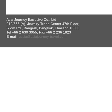
Asia Journey Exclusive Co., Ltd
919/535 (A), Jewelry Trade Center 47th Floor,
Silom Rd., Bangrak, Bangkok, Thailand 10500
Tel +66 2 630 3955; Fax +66 2 236 1823
E-mail
russia@asiajourney-travel.com