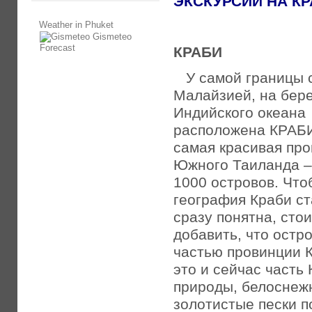
ЭКСКУРСИИ НА КР
Weather in Phuket
Gismeteo
Forecast
КРАБИ
У самой границы 
Малайзией, на бер
Индийского океана
расположена КРАБ
самая красивая пр
Южного Таиланда –
1000 островов. Что
география Краби с
сразу понятна, стои
добавить, что остр
частью провинции К
это и сейчас часть
природы, белоснеж
золотистые пески п