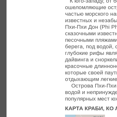
К юго-западу, от б
ошеломляющие остр
частью морского на
известных и незаб
Пхи-Пхи Дон (Phi P
сказочными извест
песочными пляжами
берега, под водой,
глубокие рифы явл
дайвинга и сноркел
красочные длинноно
которые своей паут
отдыхающим легкие
Острова Пхи-Пхи с
водой и непринужд
популярных мест ю
КАРТА КРАБИ, КО 