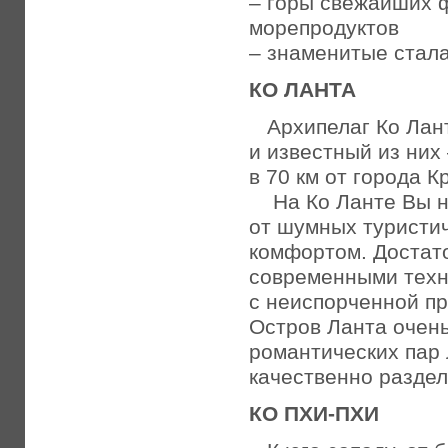
– горы свежайших 
морепродуктов
– знаменитые стал
КО ЛАНТА
Архипелаг Ко Лант
и известный из них 
в 70 км от города К
На Ко Ланте Вы на
от шумных туристи
комфортом. Достат
современными техн
с неиспорченной п
Остров Ланта очень
романтических пар
качественно разде
КО ПХИ-ПХИ