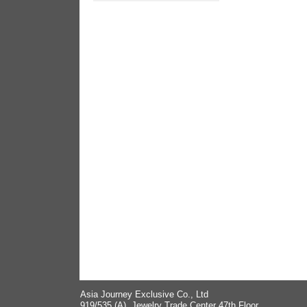
Asia Journey Exclusive Co., Ltd
919/535 (A), Jewelry Trade Center 47th Floor,