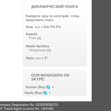
ДИНАМИЧЕСКИЙ ПОИСК
Выберите одну из категорий, чтобы
продолжить поиск.
Area
:
все
» Koh Phi-Phi
Awards
Posh
(1)
Hotels facilities
Honeymoon
(1)
Stars
:
все
» 5*
OUR MANAGERS ON
SKYPE:
▾
Rustam (Rus)
▾
Vasiliy (Rus)
ompany Registration No: 0105556066701
AT Travel Agent License No: 14/01461