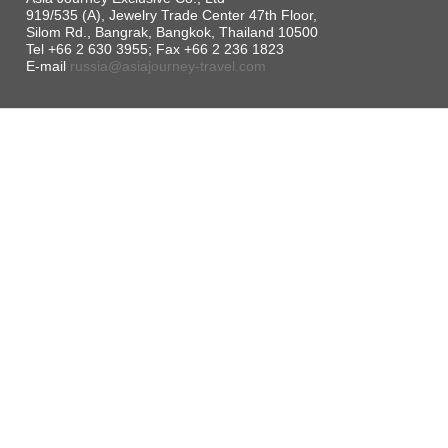
919/535 (A), Jewelry Trade Center 47th Floor,
Silom Rd., Bangrak, Bangkok, Thailand 10500
Tel +66 2 630 3955; Fax +66 2 236 1823
E-mail
russia@asiajourney-travel.com