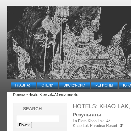
ГЛАВНАЯ
ОТЕЛИ
ЭКСКУРСИИ
РЕГИОНЫ
ЮГО
Главная
» Hotels: Khao Lak, AJ recommends
HOTELS: KHAO LAK
SEARCH
Результаты
La Flora Khao Lak
4*
Khao Lak Paradise Resort
3*